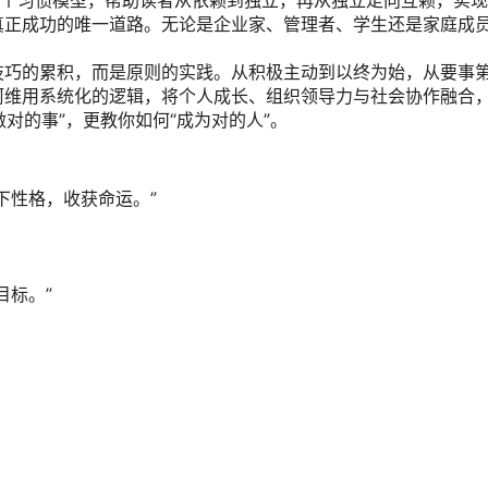
七个习惯模型，帮助读者从依赖到独立，再从独立走向互赖，实
真正成功的唯一道路。无论是企业家、管理者、学生还是家庭成
技巧的累积，而是原则的实践。从积极主动到以终为始，从要事
柯维用系统化的逻辑，将个人成长、组织领导力与社会协作融合
做对的事”，更教你如何“成为对的人”。
下性格，收获命运。”
目标。”