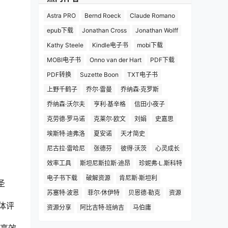
Astra PRO
Bernd Roeck
Claude Romano
epub下载
Jonathan Cross
Jonathan Wolff
Kathy Steele
Kindle电子书
mobi下载
MOBI电子书
Onno van der Hart
PDF下载
PDF转换
Suzette Boon
TXT电子书
上野千鹤子
乔尔·雷曼
乔纳森·克罗斯
乔纳森·沃尔夫
亨利·基辛格
信田小夜子
克劳德·罗马诺
克莱尔·欧文
刘娟
史嘉思
埃斯特·迪弗洛
夏安诺
天才简史
尼古拉·雷哈尼
张德芬
彼得·沃茨
心灵成长
效率工具
斯坦尼斯拉斯·迪昂
珍妮弗·L.斯科特
电子书下载
破解资源
肯尼斯·斯坦利
圣
苏塞特·波恩
菲尔·休伊特
贝恩德·勒克
资源
体评
资源分享
阿比吉特·班纳吉
马伯庸