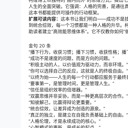
柯维博士以独特的“由内而外”的思维方式，提出
人生的全面突破。它强调：人格的完善，是通往
这本书都能提供可操作的行动框架。
扩展可读内容：
这本书让我们明白——成功不是
到统合综效，每一个习惯都是一种人格的升华。
助读者建立“高效能思维体系”。它不仅教你如何“
金句 20 条
“播下行为，收获习惯；播下习惯，收获性格；播
“成功不是速度的问题，而是方向的问题。”
“积极主动的人，以价值观为驱动力，而非环境。”
“你可以选择自己的反应，这就是人的终极自由。”
“以终为始——人生的每一个行动都应服务于最终
“要事第一，是管理时间，更是管理人生。”
“信任是组织效率的倍增器。”
“双赢思维并非妥协，而是一种更高层次的合作。”
“知彼解己，比赢得辩论更重要。”
“统合综效，让差异成为创造的源泉。”
“真正的独立，是建立在自我负责基础上的自由。”
“人格伦理，才是永续成功的核心。”
“心智模式的更新，是成长的起点。”