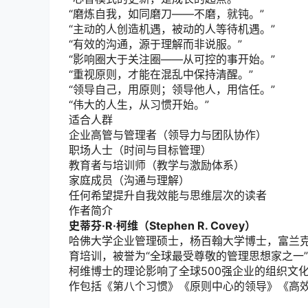
“磨炼自我，如同磨刀——不磨，就钝。”
“主动的人创造机遇，被动的人等待机遇。”
“有效的沟通，源于理解而非说服。”
“影响圈大于关注圈——从可控的事开始。”
“重视原则，才能在混乱中保持清醒。”
“领导自己，用原则；领导他人，用信任。”
“伟大的人生，从习惯开始。”
适合人群
企业高管与管理者（领导力与团队协作）
职场人士（时间与目标管理）
教育者与培训师（教学与激励体系）
家庭成员（沟通与理解）
任何希望提升自我效能与思维层次的读者
作者简介
史蒂芬·R·柯维（Stephen R. Covey）
哈佛大学企业管理硕士，杨百翰大学博士，富兰
育培训，被誉为“全球最受尊敬的管理思想家之一
柯维博士的理论影响了全球500强企业的组织文
作包括《第八个习惯》《原则中心的领导》《高