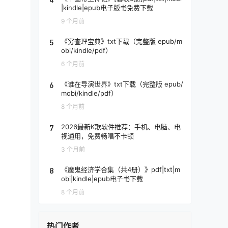
|kindle|epub电子版书免费下载
9 个月前
5
《穷查理宝典》txt下载（完整版 epub/m
obi/kindle/pdf）
6 个月前
6
《谁在导演世界》txt下载（完整版 epub/
mobi/kindle/pdf）
8 个月前
7
2026最新K歌软件推荐：手机、电脑、电
视通用，免费畅唱不卡顿
3 个月前
8
《魔鬼经济学合集（共4册）》pdf|txt|m
obi|kindle|epub电子书下载
8 个月前
热门作者