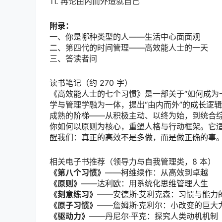
11. 再论由内而外造就自己
附录：
一、你是哪种类型的人——生活中心面面观
二、第四代的时间管理——高效能人士的一天
三、答读者问
读书笔记（约 270 字）
《高效能人士的七个习惯》是一部关于“如何成为
学与管理学融为一体，提出“由内而外”的成长逻
成熟的阶梯——从积极主动、以终为始，到统合
你如何以原则为核心，重塑人格与行动框架。它
醒我们：真正的高效不是多做，而是做正确的事。
相关电子书推荐（领导力与自我管理类，8 本）
《第八个习惯》
——柯维续作：从高效到卓越
《原则》
——达利欧：用系统化思维管理人生
《刻意练习》
——安德斯·艾利克森：习惯与能力
《原子习惯》
——詹姆斯·克利尔：小改变的巨大
《驱动力》
——丹尼尔·平克：探究人类动机机制