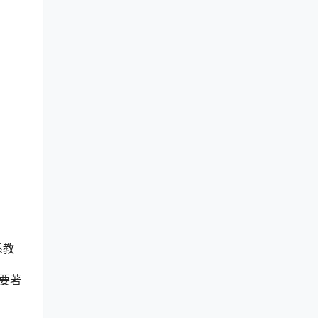
系教
要著