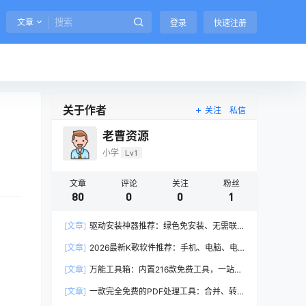
文章
登录
快速注册
关于作者
关注
私信
老曹资源
小学
Lv1
文章
评论
关注
粉丝
80
0
0
1
[文章]
驱动安装神器推荐：绿色免安装、无需联
网，一键搞定所有驱动问题
[文章]
2026最新K歌软件推荐：手机、电脑、电
视通用，免费畅唱不卡顿
[文章]
万能工具箱：内置216款免费工具，一站式
解决所有需求
[文章]
一款完全免费的PDF处理工具：合并、转
换、编辑、加密一键搞定（2026推荐）