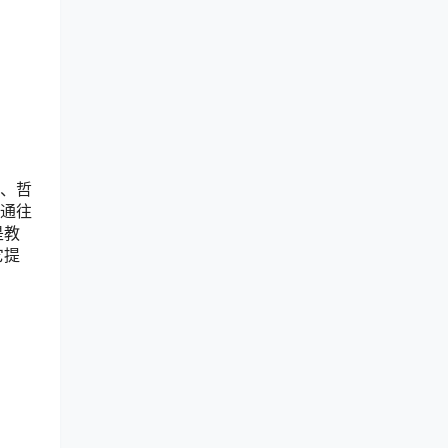
学、哲
条通往
是教
它提