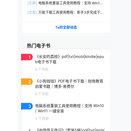
[文章]
电脑系统重装工具使用教程｜支持 Win10 /
Win11 一键安装
[文章]
万能下载工具使用教程：新手3步完成下
载、整理与发布（附避坑）
Ta的全部动态
热门电子书
1
《长安的荔枝》pdf|txt|mobi|kindle|epu
b电子书下载
8 个月前
2
《小狗钱钱》PDF电子书下载｜财商教育
启蒙书籍｜博多·舍费尔
6 个月前
3
电脑系统重装工具使用教程｜支持 Win10
/ Win11 一键安装
3 个月前
4
《中国帝王传记》[套装5册]pdf|txt|mobi