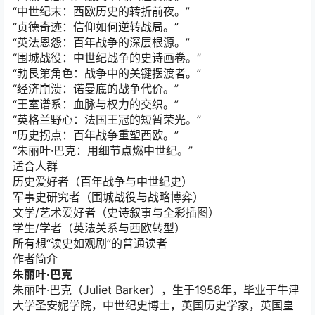
“中世纪末：西欧历史的转折前夜。”
“贞德奇迹：信仰如何逆转战局。”
“英法恩怨：百年战争的深层根源。”
“围城战役：中世纪战争的史诗画卷。”
“勃艮第角色：战争中的关键摆渡者。”
“经济崩溃：诺曼底的战争代价。”
“王室谱系：血脉与权力的交织。”
“英格兰野心：法国王冠的短暂荣光。”
“历史拐点：百年战争重塑西欧。”
“朱丽叶·巴克：用细节点燃中世纪。”
适合人群
历史爱好者（百年战争与中世纪史）
军事史研究者（围城战役与战略博弈）
文学/艺术爱好者（史诗叙事与全彩插图）
学生/学者（英法关系与西欧转型）
所有想“读史如观剧”的普通读者
作者简介
朱丽叶·巴克
朱丽叶·巴克（Juliet Barker），生于1958年，毕业于牛津
大学圣安妮学院，中世纪史博士，英国历史学家，英国皇