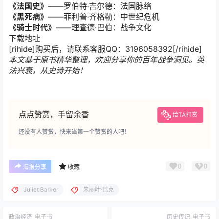
《法国史》
——罗伯特·吉尔德：法国脉络
《黑死病》
——菲利普·齐格勒：中世纪危机
《骑士时代》
——理查德·巴伯：战争文化
下载地址
[rihide]购买后，请联系客服QQ：3196058392[/rihide]
本文基于原书精华整理，欢迎分享你的百年战争洞见。英
法兴衰，从史诗开始！
点点赞赏，手留余香
给TA打赏
还没有人赞赏，快来当第一个赞赏的人吧！
0
0
海报分享
收藏
Juliet Barker
朱丽叶·巴克
政治经济
电子书
历史传记
电子书