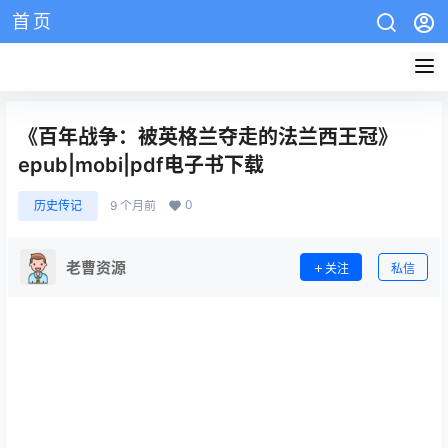
首页
AZW3教程
EPUB教程
mobi教程
版权说明
网站介绍
《百年战争：被英格兰夺走的法兰西王冠》
epub|mobi|pdf电子书下载
0
历史传记
9 个月前
老曹资源
关注
私信