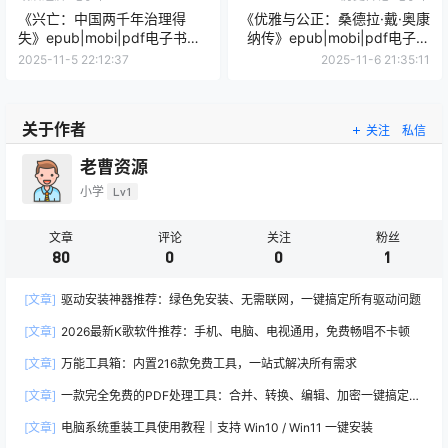
《兴亡：中国两千年治理得
《优雅与公正：桑德拉·戴·奥康
失》epub|mobi|pdf电子书下
纳传》epub|mobi|pdf电子书
载
下载
2025-11-5 22:12:37
2025-11-6 21:35:11
关于作者
关注
私信
老曹资源
小学
Lv1
文章
评论
关注
粉丝
80
0
0
1
[文章]
驱动安装神器推荐：绿色免安装、无需联网，一键搞定所有驱动问题
[文章]
2026最新K歌软件推荐：手机、电脑、电视通用，免费畅唱不卡顿
[文章]
万能工具箱：内置216款免费工具，一站式解决所有需求
[文章]
一款完全免费的PDF处理工具：合并、转换、编辑、加密一键搞定
（2026推荐）
[文章]
电脑系统重装工具使用教程｜支持 Win10 / Win11 一键安装