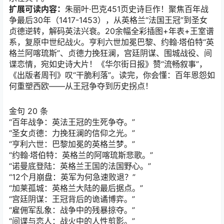
扩展可读内容：
朱丽叶·巴克451页史诗巨作！聚焦百年战
争最后30年（1417-1453），从英格兰“法国王冠”到圣女
贞德逆转，解码英法兴衰。20余幅全彩插图+年表+王室谱
系，复原中世纪战火。亨利六世加冕巴黎、约翰·塔伯特“英
格兰阿喀琉斯”、贞德力挽狂澜，宫廷阴谋、围城战役、间
谍恋情，宛如史诗大片！《华尔街日报》赞“流畅叙事”，
《出版者周刊》叹“干脆利落”。读完，你会懂：百年恩怨如
何重塑西欧——从王冠争夺到历史拐点！
金句 20 条
“百年战争：英法王冠的生死争夺。”
“圣女贞德：力挽狂澜的信仰之光。”
“亨利六世：巴黎加冕的英格兰梦。”
“约翰·塔伯特：英格兰的阿喀琉斯悲歌。”
“诺曼底登陆：英格兰王国的法国野心。”
“12个月崩盘：英军为何急速败退？”
“加莱孤城：英格兰大陆的最后据点。”
“宫廷阴谋：王冠背后的诡谲博弈。”
“雇佣军乱象：战争中的残暴掠夺。”
“间谍与恋人：战火中的人性剪影。”