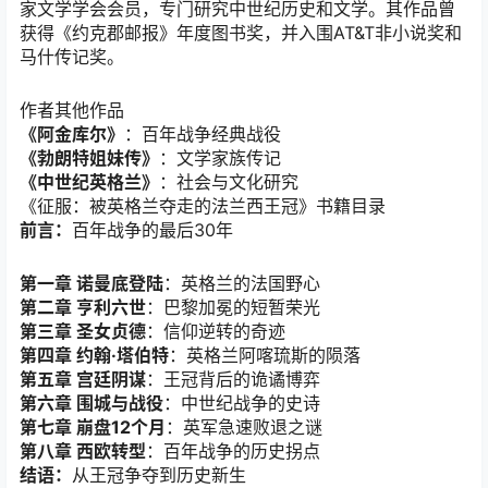
家文学学会会员，专门研究中世纪历史和文学。其作品曾
获得《约克郡邮报》年度图书奖，并入围AT&T非小说奖和
马什传记奖。
作者其他作品
《阿金库尔》
：百年战争经典战役
《勃朗特姐妹传》
：文学家族传记
《中世纪英格兰》
：社会与文化研究
《征服：被英格兰夺走的法兰西王冠》书籍目录
前言：
百年战争的最后30年
第一章 诺曼底登陆
：英格兰的法国野心
第二章 亨利六世
：巴黎加冕的短暂荣光
第三章 圣女贞德
：信仰逆转的奇迹
第四章 约翰·塔伯特
：英格兰阿喀琉斯的陨落
第五章 宫廷阴谋
：王冠背后的诡谲博弈
第六章 围城与战役
：中世纪战争的史诗
第七章 崩盘12个月
：英军急速败退之谜
第八章 西欧转型
：百年战争的历史拐点
结语：
从王冠争夺到历史新生