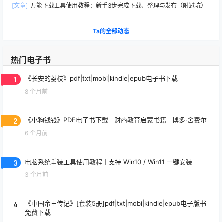
[文章]
万能下载工具使用教程：新手3步完成下载、整理与发布（附避坑）
Ta的全部动态
热门电子书
1
《长安的荔枝》pdf|txt|mobi|kindle|epub电子书下载
8 个月前
2
《小狗钱钱》PDF电子书下载｜财商教育启蒙书籍｜博多·舍费尔
6 个月前
3
电脑系统重装工具使用教程｜支持 Win10 / Win11 一键安装
3 个月前
4
《中国帝王传记》[套装5册]pdf|txt|mobi|kindle|epub电子版书
免费下载