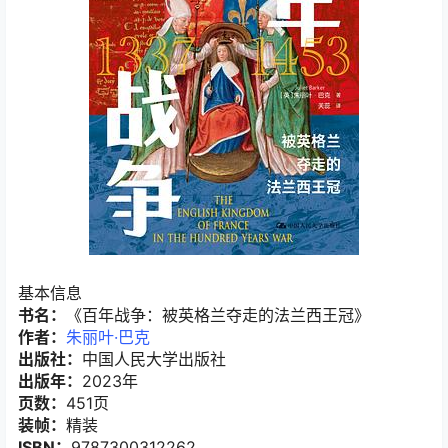
基本信息
书名：
《百年战争：被英格兰夺走的法兰西王冠》
作者：
朱丽叶·巴克
出版社：
中国人民大学出版社
出版年：
2023年
页数：
451页
装帧：
精装
ISBN：
9787300312262