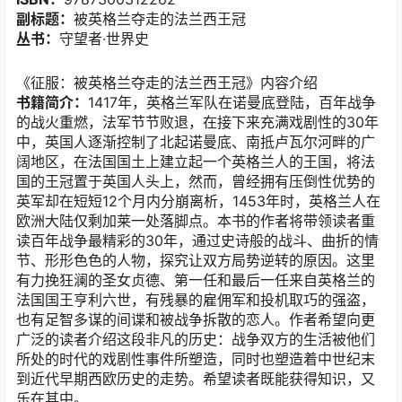
副标题：
被英格兰夺走的法兰西王冠
丛书：
守望者·世界史
《征服：被英格兰夺走的法兰西王冠》内容介绍
书籍简介：
1417年，英格兰军队在诺曼底登陆，百年战争
的战火重燃，法军节节败退，在接下来充满戏剧性的30年
中，英国人逐渐控制了北起诺曼底、南抵卢瓦尔河畔的广
阔地区，在法国国土上建立起一个英格兰人的王国，将法
国的王冠置于英国人头上，然而，曾经拥有压倒性优势的
英军却在短短12个月内分崩离析，1453年时，英格兰人在
欧洲大陆仅剩加莱一处落脚点。本书的作者将带领读者重
读百年战争最精彩的30年，通过史诗般的战斗、曲折的情
节、形形色色的人物，探究让双方局势逆转的原因。这里
有力挽狂澜的圣女贞德、第一任和最后一任来自英格兰的
法国国王亨利六世，有残暴的雇佣军和投机取巧的强盗，
也有足智多谋的间谍和被战争拆散的恋人。作者希望向更
广泛的读者介绍这段非凡的历史：战争双方的生活被他们
所处的时代的戏剧性事件所塑造，同时也塑造着中世纪末
到近代早期西欧历史的走势。希望读者既能获得知识，又
乐在其中。