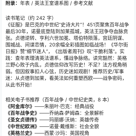
附录：
年表 / 英法王室谱系图 / 参考文献
读书笔记（约 242 字）
《征服》是巴克的中世纪“史诗大片”！451页聚焦百年战争
最后30年，诺曼底登陆到加莱孤城，英法王冠争夺血脉贲
张。贞德逆转、亨利六世加冕、塔伯特陨落，宫廷阴谋、
围城战、间谍恋情，20余幅全彩插图如临战场！《华尔街
日报》赞“细节迷人”，《出版者周刊》叹“干脆利落”。实
践：查年表理清英法谱系，懂战争脉络。读完豁然：英格
兰野心败于内乱，贞德信仰改写历史！不足？法方视角稍
弱。但因叙事扣人心弦，历史迷如观剧！推荐历史/军事
迷：从贞德到加莱，看英法如何重塑西欧——战争密码，
从此书开始！
相关电子书推荐（百年战争 / 中世纪史类，8 本）
《阿金库尔》
——朱丽叶·巴克：经典战役
《百年战争史》
——乔纳森·萨姆森：全景解析
《圣女贞德传》
——玛丽娜·沃纳：英雄传奇
《中世纪欧洲》
——诺曼·戴维斯：社会全貌
《英格兰史》
——西蒙·沙玛：英国视角