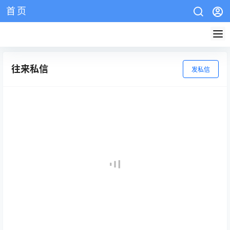
首页
AZW3教程
EPUB教程
mobi教程
版权说明
网站介绍
往来私信
发私信