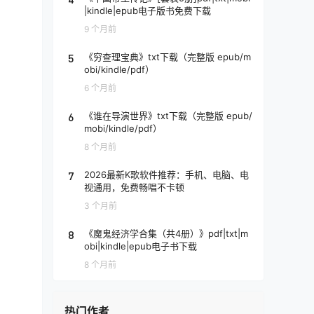
|kindle|epub电子版书免费下载
9 个月前
5
《穷查理宝典》txt下载（完整版 epub/m
obi/kindle/pdf）
6 个月前
6
《谁在导演世界》txt下载（完整版 epub/
mobi/kindle/pdf）
8 个月前
7
2026最新K歌软件推荐：手机、电脑、电
视通用，免费畅唱不卡顿
3 个月前
8
《魔鬼经济学合集（共4册）》pdf|txt|m
obi|kindle|epub电子书下载
8 个月前
热门作者