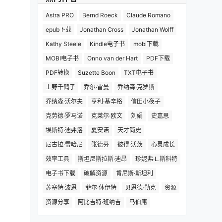
Astra PRO
Bernd Roeck
Claude Romano
epub下载
Jonathan Cross
Jonathan Wolff
Kathy Steele
Kindle电子书
mobi下载
MOBI电子书
Onno van der Hart
PDF下载
PDF转换
Suzette Boon
TXT电子书
上野千鹤子
乔尔·雷曼
乔纳森·克罗斯
乔纳森·沃尔夫
亨利·基辛格
信田小夜子
克劳德·罗马诺
克莱尔·欧文
刘娟
史嘉思
埃斯特·迪弗洛
夏安诺
天才简史
尼古拉·雷哈尼
张德芬
彼得·沃茨
心灵成长
效率工具
斯坦尼斯拉斯·迪昂
珍妮弗·L.斯科特
电子书下载
破解资源
肯尼斯·斯坦利
苏塞特·波恩
菲尔·休伊特
贝恩德·勒克
资源
资源分享
阿比吉特·班纳吉
马伯庸