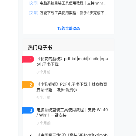
[文章]
电脑系统重装工具使用教程｜支持 Win10 /
Win11 一键安装
[文章]
万能下载工具使用教程：新手3步完成下
载、整理与发布（附避坑）
Ta的全部动态
热门电子书
1
《长安的荔枝》pdf|txt|mobi|kindle|epu
b电子书下载
8 个月前
2
《小狗钱钱》PDF电子书下载｜财商教育
启蒙书籍｜博多·舍费尔
6 个月前
3
电脑系统重装工具使用教程｜支持 Win10
/ Win11 一键安装
3 个月前
4
《中国帝王传记》[套装5册]pdf|txt|mobi