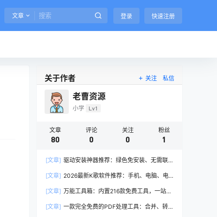
文章
登录
快速注册
关于作者
关注
私信
老曹资源
小学
Lv1
文章
评论
关注
粉丝
80
0
0
1
[文章]
驱动安装神器推荐：绿色免安装、无需联
网，一键搞定所有驱动问题
[文章]
2026最新K歌软件推荐：手机、电脑、电
视通用，免费畅唱不卡顿
[文章]
万能工具箱：内置216款免费工具，一站式
解决所有需求
[文章]
一款完全免费的PDF处理工具：合并、转
换、编辑、加密一键搞定（2026推荐）