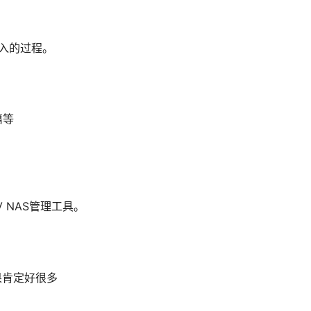
录入的过程。
籍等
 NAS管理工具。
果肯定好很多