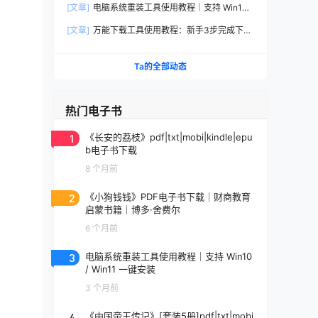
[文章]
电脑系统重装工具使用教程｜支持 Win10 /
Win11 一键安装
[文章]
万能下载工具使用教程：新手3步完成下
载、整理与发布（附避坑）
Ta的全部动态
热门电子书
1
《长安的荔枝》pdf|txt|mobi|kindle|epu
b电子书下载
8 个月前
2
《小狗钱钱》PDF电子书下载｜财商教育
启蒙书籍｜博多·舍费尔
6 个月前
3
电脑系统重装工具使用教程｜支持 Win10
/ Win11 一键安装
3 个月前
4
《中国帝王传记》[套装5册]pdf|txt|mobi