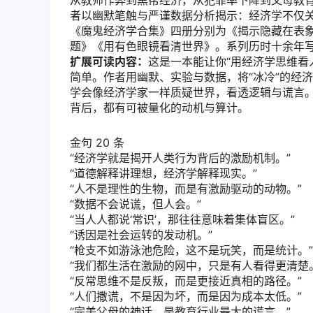
从教师作弊到黑帮经济，从犯罪率下降到父母教育
者以幽默笔触与严谨数据分析揭示：经济学不仅
《魔鬼经济学合集》四册分别为《揭示隐藏在表
题》《用有色眼镜看清世界》。系列历时十余年写
扩展可读内容：
这是一本能让你“用经济学思维看
简单。作者用幽默、实验与数据，将“冰冷”的经
学会像经济学家一样质疑世界，看透逻辑与谎言
背后，都有可被量化的动机与算计。
金句 20 条
“经济学就是揭开人类行为背后的激励机制。”
“道德解释讲理想，经济学解释现实。”
“人不是理性的生物，而是有激励驱动的动物。”
“数据不会说谎，但人会。”
“当人人都说‘常识’，那往往意味着集体盲区。”
“诱因是社会运转的发动机。”
“枪支不如游泳池危险，这不是玩笑，而是统计。”
“我们都生活在激励的网中，只是有人看得更清楚
“反常思维不是反叛，而是更接近真相的路径。”
“人们撒谎，不是因为坏，而是因为成本太低。”
“完美父母的神话，是教育行业最大的谎言。”