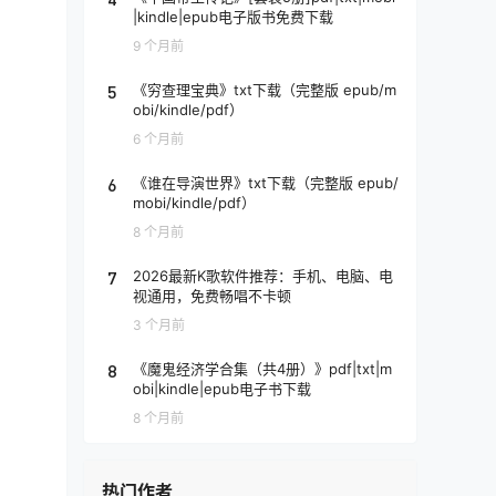
|kindle|epub电子版书免费下载
9 个月前
5
《穷查理宝典》txt下载（完整版 epub/m
obi/kindle/pdf）
6 个月前
6
《谁在导演世界》txt下载（完整版 epub/
mobi/kindle/pdf）
8 个月前
7
2026最新K歌软件推荐：手机、电脑、电
视通用，免费畅唱不卡顿
3 个月前
8
《魔鬼经济学合集（共4册）》pdf|txt|m
obi|kindle|epub电子书下载
8 个月前
热门作者