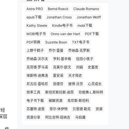
Astra PRO
Bernd Roeck
Claude Romano
epub下载
Jonathan Cross
Jonathan Wolff
Kathy Steele
Kindle电子书
mobi下载
MOBI电子书
Onno van der Hart
PDF下载
PDF转换
Suzette Boon
TXT电子书
上野千鹤子
乔尔·雷曼
乔纳森·克罗斯
乔纳森·沃尔夫
亨利·基辛格
信田小夜子
克劳德·罗马诺
克莱尔·欧文
刘娟
史嘉思
埃斯特·迪弗洛
夏安诺
天才简史
尼古拉·雷哈尼
张德芬
彼得·沃茨
心灵成长
效率工具
斯坦尼斯拉斯·迪昂
珍妮弗·L.斯科特
电子书下载
破解资源
肯尼斯·斯坦利
苏塞特·波恩
菲尔·休伊特
贝恩德·勒克
资源
“经
深层
资源分享
阿比吉特·班纳吉
马伯庸