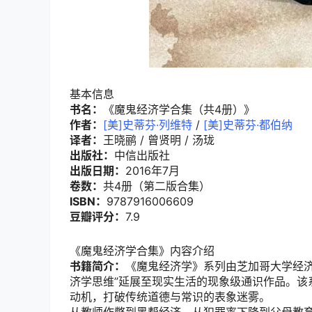
基本信息
书名：
《魔鬼经济学合集（共4册）》
作者：
[美]史蒂芬·列维特
/
[美]史蒂芬·都伯纳
译者：
王晓鹂 / 曾贤明 / 汤珑
出版社：
中信出版社
出版日期：
2016年7月
卷数：
共4册（第二版合集）
ISBN：
9787916006609
豆瓣评分：
7.9
《魔鬼经济学合集》内容介绍
书籍简介：
《魔鬼经济学》系列由芝加哥大学经济
济学思维”延展至现实生活的现象级通识作品。该
动机，打破传统道德与常识的表象迷雾。