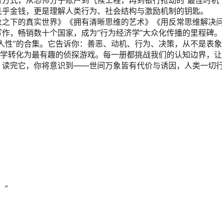
方式，从恐怖分子账户到气候工程，再到银行抢劫的“最佳时机
关乎金钱，更是理解人类行为、社会结构与激励机制的钥匙。
象之下的真实世界》《拥有清晰思维的艺术》《用反常思维解决
作，畅销数十个国家，成为“行为经济学”大众化传播的里程碑。
人性”的合集。它告诉你：善恶、动机、行为、决策，从不是表
济学转化为最有趣的侦探游戏。每一册都挑战我们的认知边界，
。读完它，你将意识到——世间万象皆有代价与诱因，人类一切
。”