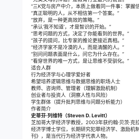
“三K党与房产中介，本质上做着同一件事：掌握信
“真正聪明的人，从不相信第一个答案。”
“放弃，是一种更高效的策略。”
“承认‘我不知道’，才是智识的开始。”
“思考问题的方式，决定了你能看到的世界。”
“孩子的提问，比专家的推论更接近真相。”
“经济学家不是冷漠的人，而是清醒的人。”
“别问问题表面是什么，问它为什么存在。”
“看穿世界的唯一方式，是让思维不受驯化。”
适合人群
行为经济学与心理学爱好者
希望培养逻辑思维与数据思维的职场人士
教师、咨询师、管理者（理解激励机制）
创业者与投资人（洞察人性与风险）
学生群体（提升批判思维与问题分析能力）
作者简介
史蒂芬·列维特（Steven D. Levitt）
芝加哥大学经济学教授，2003年获约翰·贝茨·
经济学博士学位，长期研究犯罪经济学、激励机
刊》，是当代行为经济学代表人物。