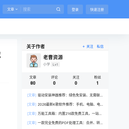
文章
登录
快速注册
关于作者
关注
私信
载
老曹资源
小学
Lv1
文章
评论
关注
粉丝
80
0
0
1
[文章]
驱动安装神器推荐：绿色免安装、无需联
网，一键搞定所有驱动问题
[文章]
2026最新K歌软件推荐：手机、电脑、电
视通用，免费畅唱不卡顿
[文章]
万能工具箱：内置216款免费工具，一站式
解决所有需求
[文章]
一款完全免费的PDF处理工具：合并、转
换、编辑、加密一键搞定（2026推荐）