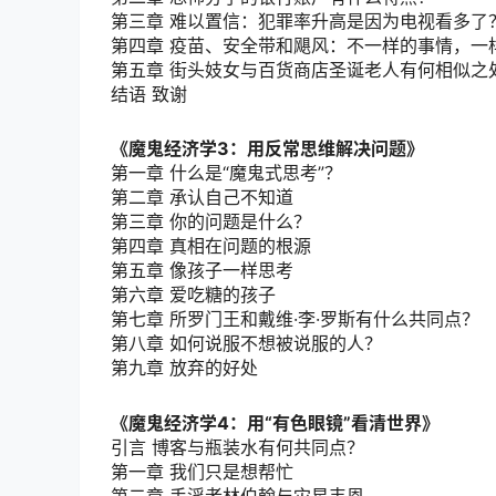
第三章 难以置信：犯罪率升高是因为电视看多了
第四章 疫苗、安全带和飓风：不一样的事情，一
第五章 街头妓女与百货商店圣诞老人有何相似之
结语 致谢
《魔鬼经济学3：用反常思维解决问题》
第一章 什么是“魔鬼式思考”？
第二章 承认自己不知道
第三章 你的问题是什么？
第四章 真相在问题的根源
第五章 像孩子一样思考
第六章 爱吃糖的孩子
第七章 所罗门王和戴维·李·罗斯有什么共同点？
第八章 如何说服不想被说服的人？
第九章 放弃的好处
《魔鬼经济学4：用“有色眼镜”看清世界》
引言 博客与瓶装水有何共同点？
第一章 我们只是想帮忙
第二章 手淫者林伯翰与灾星韦恩