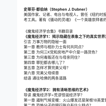
史蒂芬·都伯纳（Stephen J. Dubner）
美国作家、记者、电台与电视人，曾任《纽约时
考工具。著有《骚动的灵魂》《一个英雄崇拜者的
《魔鬼经济学合集》书籍目录
《魔鬼经济学1：揭示隐藏在表象之下的真实世界
引言 万事万物的隐秘一面
第一章 教师与相扑力士有何共同点？
第二章 为何三K党和房地产中介是一路货色？
第三章 为何毒贩还在与母亲同住？
第四章 罪犯都去哪儿了？
第五章 怎样才算完美父母？
第六章 完美父母续章
结语 通往哈佛的两条道路
《魔鬼经济学2：拥有清晰思维的艺术》
导读 魔鬼经济学=荒谬怪诞经济学？
第一章 遏制气候变暖：火山爆发还是架根18英里
第二章 恐怖分子的银行账户有什么特点？