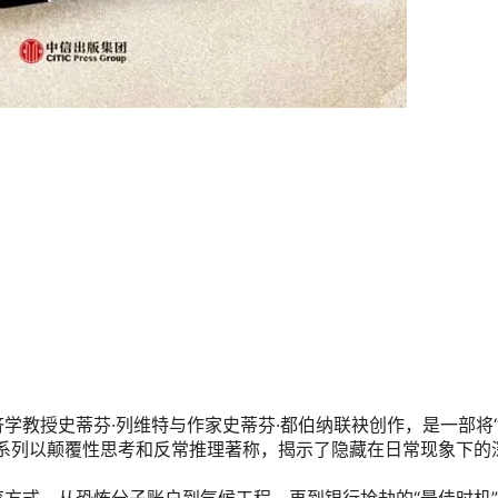
学教授史蒂芬·列维特与作家史蒂芬·都伯纳联袂创作，是一部将
系列以颠覆性思考和反常推理著称，揭示了隐藏在日常现象下的