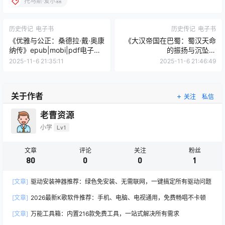
托马斯·爱尔森
历史传记
电子书
历史传记
电子书
《优雅与公正：桑德拉·戴·奥康
《大汉帝国在巴蜀：蜀汉天命
纳传》epub|mobi|pdf电子书
的振扬与沉坠》
下载
epub|mobi|pdf电子书下载
2025-11-6 21:35:11
2025-11-6 21:46:49
关于作者
关注
私信
老曹资源
小学
Lv1
文章
评论
关注
粉丝
80
0
0
1
[文章]
驱动安装神器推荐：绿色免安装、无需联网，一键搞定所有驱动问题
[文章]
2026最新K歌软件推荐：手机、电脑、电视通用，免费畅唱不卡顿
[文章]
万能工具箱：内置216款免费工具，一站式解决所有需求