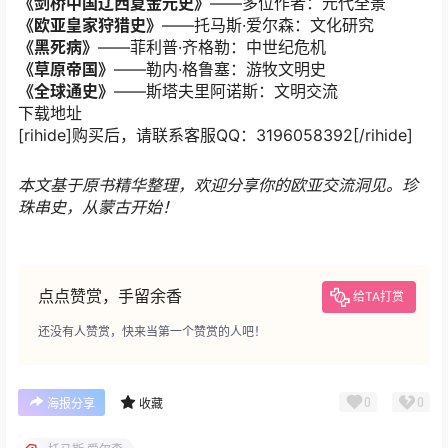
《剑桥中国辽西夏金元史》
——多位作者：元代全景
《欧亚皇家狩猎史》
——托马斯·爱尔森：文化研究
《黑死病》
——菲利普·齐格勒：中世纪危机
《草原帝国》
——勒内·格鲁塞：游牧文明史
《全球通史》
——斯塔夫里阿诺斯：文明交流
下载地址
[rihide]购买后，请联系客服QQ：3196058392[/rihide]
本文基于原书精华整理，欢迎分享你的欧亚交流洞见。珍
珠串史，从蒙古开始！
点点赞赏，手留余香
给TA打赏
还没有人赞赏，快来当第一个赞赏的人吧！
0
0
海报分享
收藏