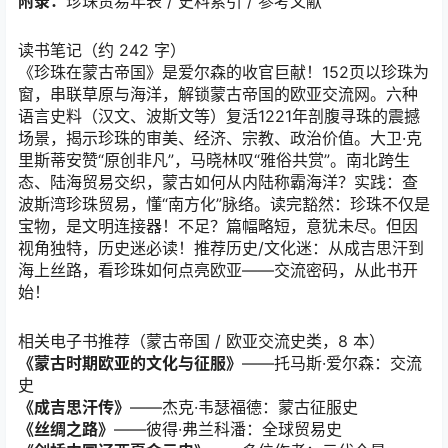
附录：
珍珠贸易年表 / 史料索引 / 参考文献
读书笔记（约 242 字）
《珍珠在蒙古帝国》是爱尔森的收官巨献！152页以珍珠为
窗，串联草原与海洋，解锁蒙古帝国的欧亚交流网。六种
语言史料（汉文、波斯文等）复活1221年剖腹寻珠的震撼
场景，揭示珍珠的审美、经济、宗教、政治价值。大卫·克
里斯蒂安赞“原创非凡”，马晓林叹“雅俗共赏”。南北跨生
态、陆海贸易交织，蒙古如何从内陆称霸海洋？实践：查
波斯湾珍珠贸易，懂“南方化”脉络。读完豁然：珍珠不仅是
宝物，是文明连接器！不足？篇幅略短，意犹未尽。但因
视角独特，历史迷必读！推荐历史/文化迷：从成吉思汗到
海上丝路，看珍珠如何点亮欧亚——交流密码，从此书开
始！
相关电子书推荐（蒙古帝国 / 欧亚交流史类，8 本）
《蒙古时期欧亚的文化与征服》
——托马斯·爱尔森：交流
史
《成吉思汗传》
——杰克·韦瑟福德：蒙古征服史
《丝绸之路》
——彼得·弗兰科潘：全球贸易史