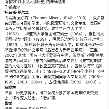
所有想“以小见大读历史”的普通读者
作者简介
托马斯·爱尔森
托马斯·爱尔森（Thomas Allsen，1940—2019），久负盛
名的蒙古帝国史学家、内陆欧亚历史与文化专家，美国新
泽西大学历史系名誉教授。波特兰州立大学学士
（1962），华盛顿大学俄国研究硕士（1964），俄勒冈大
学图书馆学硕士（1969），明尼苏达大学比较亚洲史博士
（1979）。曾短暂任教于西肯塔基大学，1980年任教于新
泽西州特伦顿州立学院（后更名为新泽西学院），直至
2002年退休。著有《大汗蒙哥在中国、俄罗斯与伊斯兰地
域的统治政策》《蒙古帝国的商品与交换》《蒙古时期欧
亚的文化与征服》《欧亚皇家狩猎史》。曾参与撰写《剑
桥中国辽西夏金元史》；1986—2013年兼任学术期刊《中
世纪欧亚文献》主编，曾获美国国家人文基金奖（1998—
1999，2003—2004）、古根海姆奖（2002—2003）。
马晓林
译者，历史学博士，研究领域为蒙古帝国史与欧亚交流
史，译作深入浅出，广受好评。
张斌
译者，暂无更多公开简介。