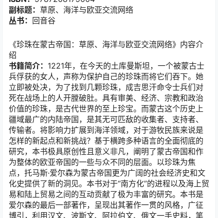
副标题：
草原、海洋与欧亚交流网络
丛书：
回音谷
《珍珠在蒙古帝国：草原、海洋与欧亚交流网络》内容介
绍
书籍简介：
1221年，在今天的土库曼斯坦，一个被蒙古士
兵俘获的女人，声称为保护自己的珍珠而将它们吞下。她
立即被处决，为了找到几颗珍珠，成吉思汗命令士兵们对
死在战场上的人开膛破肚。具有审美、经济、宗教和政治
价值的珍珠，是古代世界的至上珍宝。而蒙古这个历史上
疆域最广的内陆帝国，是其无可匹敌的收集者、支持者、
传输者。将影响力扩展到海洋领域，对于游牧民族来说是
怎样的新起点和新挑战？基于横跨多种语言的全面彻底的
研究，本书极具原创性且意义非凡，阐明了蒙古帝国和作
为整体的欧亚帝国的一些与众不同的层面。以珍珠为焦
点，托马斯·爱尔森为蒙古帝国更为广阔的社会经济史和文
化史提供了新的洞见。本书对于“南方化”的进程以及海上贸
易和陆上贸易之间的互动贡献了极为丰富的研究。本书是
爱尔森的最后一部著作，呈现出其著作一贯的风格，广征
博引，利用汉文、波斯文、阿拉伯文、俄文一手史料，笔