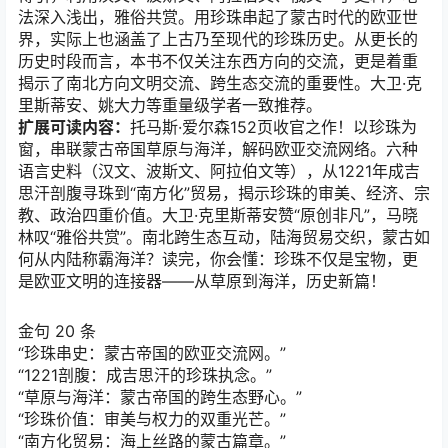
法深入浅出，雅俗共赏。用珍珠串起了蒙古时代的欧亚世
界，实际上也涵盖了上古乃至现代的珍珠历史。从更长的
历史时段而言，本书不仅关注东西方向的交流，更是着重
揭示了南北方向文明交流、跨生态交流的重要性。大卫·克
里斯蒂安、姚大力等重量级学者一致推荐。
扩展可读内容：
托马斯·爱尔森152页收官之作！以珍珠为
窗，串联蒙古帝国草原与海洋，解码欧亚交流网络。六种
语言史料（汉文、波斯文、阿拉伯文等），从1221年成吉
思汗剖腹寻珠到“南方化”贸易，揭示珍珠的审美、经济、宗
教、政治四重价值。大卫·克里斯蒂安赞“原创非凡”，马晓
林叹“雅俗共赏”。南北跨生态互动，陆海贸易交织，蒙古如
何从内陆称霸海洋？读完，你会懂：珍珠不仅是宝物，更
是欧亚文明的连接器——从草原到海洋，历史新篇！
金句 20 条
“珍珠串史：蒙古帝国的欧亚交流网。”
“1221剖腹：成吉思汗的珍珠执念。”
“草原与海洋：蒙古帝国的跨生态野心。”
“珍珠价值：审美与权力的双重光芒。”
“南方化贸易：海上丝路的蒙古篇章。”