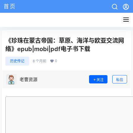
首页
AZW3教程
EPUB教程
mobi教程
版权说明
网站介绍
《珍珠在蒙古帝国：草原、海洋与欧亚交流网
络》epub|mobi|pdf电子书下载
0
历史传记
8 个月前
老曹资源
关注
私信