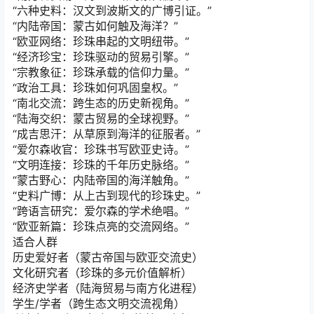
“六种史料：汉文到波斯文的广博引证。”
“内陆帝国：蒙古如何触及海洋？”
“欧亚网络：珍珠串起的文明纽带。”
“经济珍宝：珍珠驱动的贸易引擎。”
“宗教象征：珍珠承载的信仰力量。”
“政治工具：珍珠如何巩固皇权。”
“南北交流：跨生态的历史新视角。”
“陆海交织：蒙古贸易的全球视野。”
“成吉思汗：从草原到海洋的征服者。”
“爱尔森收官：珍珠书写欧亚史诗。”
“文明连接：珍珠的千年历史脉络。”
“蒙古野心：内陆帝国的海洋触角。”
“史料广博：从上古到现代的珍珠史。”
“跨语言研究：爱尔森的学术绝唱。”
“欧亚新篇：珍珠点亮的交流网络。”
适合人群
历史爱好者（蒙古帝国与欧亚交流史）
文化研究者（珍珠的多元价值解析）
经济史学者（陆海贸易与南方化进程）
学生/学者（跨生态文明交流视角）