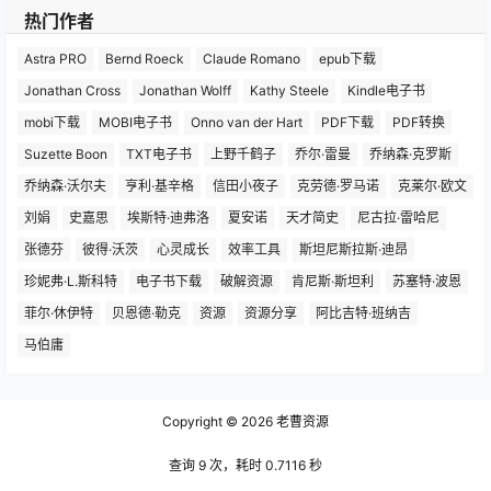
热门作者
Astra PRO
Bernd Roeck
Claude Romano
epub下载
Jonathan Cross
Jonathan Wolff
Kathy Steele
Kindle电子书
mobi下载
MOBI电子书
Onno van der Hart
PDF下载
PDF转换
Suzette Boon
TXT电子书
上野千鹤子
乔尔·雷曼
乔纳森·克罗斯
乔纳森·沃尔夫
亨利·基辛格
信田小夜子
克劳德·罗马诺
克莱尔·欧文
刘娟
史嘉思
埃斯特·迪弗洛
夏安诺
天才简史
尼古拉·雷哈尼
张德芬
彼得·沃茨
心灵成长
效率工具
斯坦尼斯拉斯·迪昂
珍妮弗·L.斯科特
电子书下载
破解资源
肯尼斯·斯坦利
苏塞特·波恩
菲尔·休伊特
贝恩德·勒克
资源
资源分享
阿比吉特·班纳吉
马伯庸
Copyright © 2026
老曹资源
查询 9 次，耗时 0.7116 秒