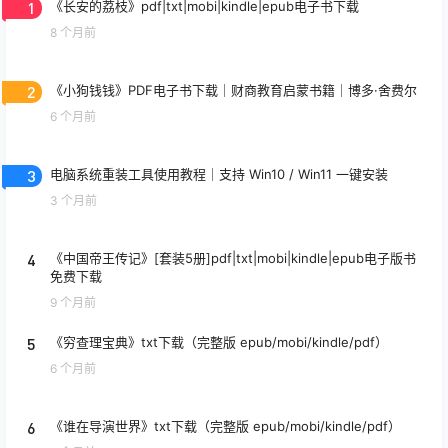
1
《长安的荔枝》pdf|txt|mobi|kindle|epub电子书下载
8 个月前
2
《小狗钱钱》PDF电子书下载｜财商教育启蒙书籍｜博多·舍费尔
6 个月前
3
电脑系统重装工具使用教程｜支持 Win10 / Win11 一键安装
3 个月前
4
《中国帝王传记》[套装5册]pdf|txt|mobi|kindle|epub电子版书
免费下载
9 个月前
5
《穷查理宝典》txt下载（完整版 epub/mobi/kindle/pdf）
6 个月前
6
《谁在导演世界》txt下载（完整版 epub/mobi/kindle/pdf）