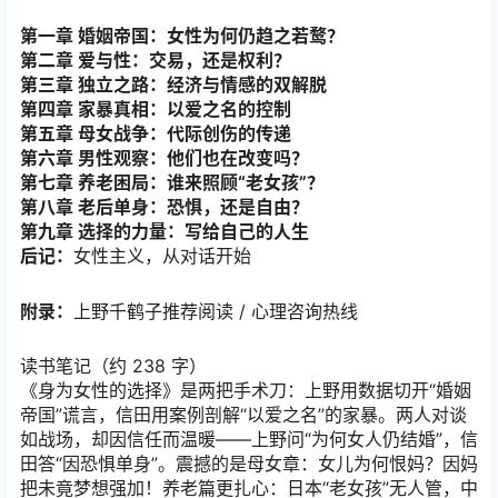
第一章 婚姻帝国：女性为何仍趋之若鹜？
第二章 爱与性：交易，还是权利？
第三章 独立之路：经济与情感的双解脱
第四章 家暴真相：以爱之名的控制
第五章 母女战争：代际创伤的传递
第六章 男性观察：他们也在改变吗？
第七章 养老困局：谁来照顾“老女孩”？
第八章 老后单身：恐惧，还是自由？
第九章 选择的力量：写给自己的人生
后记：
女性主义，从对话开始
附录：
上野千鹤子推荐阅读 / 心理咨询热线
读书笔记（约 238 字）
《身为女性的选择》是两把手术刀：上野用数据切开“婚姻
帝国”谎言，信田用案例剖解“以爱之名”的家暴。两人对谈
如战场，却因信任而温暖——上野问“为何女人仍结婚”，信
田答“因恐惧单身”。震撼的是母女章：女儿为何恨妈？因妈
把未竟梦想强加！养老篇更扎心：日本“老女孩”无人管，中