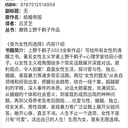
ISBN：
9787512514959
副标题：
无
原作名：
結婚帝国
译者：
吕灵芝
丛书：
磨铁上野千鹤子作品
《身为女性的选择》内容介绍
书籍简介：
上野千鹤子2023全新作品！写给所有女性的清
醒之书。著名女性主义学者上野千鹤子×心理学家信田小夜
子。以女性主义视角围绕多个现实话题展开深度对话。犀
利观点，令人拍案！直面女性生活，探讨爱与性、独立、
婚姻、家庭暴力等诸多现实话题。两位“女性的盟友”从各自
领域和经验出发，把握社会趋势，结合一线个案，超越犀
利的字眼，深入事件的本质。对话大胆豪放，充满洞见。
从婚姻的个体和社会意义，到家庭形成而出现的种种问
题，再到父母养老及老后困局……在爱与性、婚姻、独立、
母女关系、男性观察、家庭暴力等广泛议题上展开尖锐问
答。敞开心扉，直言不讳。人生不止一个选项，女性不是
只有“可爱”。活出自己的人生！生而为女，我有无限选择。