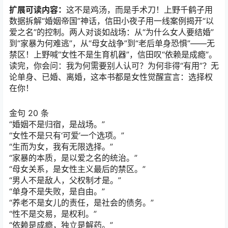
扩展可读内容：
这不是鸡汤，而是手术刀！上野千鹤子用
数据拆解“婚姻帝国”神话，信田小夜子用一线案例揭开“以
爱之名”的控制。两人对谈如战场：从“为什么女人要结婚”
到“家暴为何难逃”，从“母女战争”到“老后单身恐惧”——无
禁区！上野喊“女性不是生育机器”，信田叹“依赖是成瘾”。
读完，你会问：我为何需要别人认可？为何非得“有用”？无
论单身、已婚、离婚，这本书都是女性觉醒宣言：选择权
在你！
金句 20 条
“婚姻不是归宿，是战场。”
“女性不是只有‘可爱’一个选项。”
“生而为女，我有无限选择。”
“家暴的本质，是以爱之名的统治。”
“母女关系，是女性主义最后的禁区。”
“男人不是敌人，父权制才是。”
“单身不是失败，是自由。”
“养老不是女儿的责任，是社会的债务。”
“性不是交易，是权利。”
“依赖是成瘾，独立是解药。”