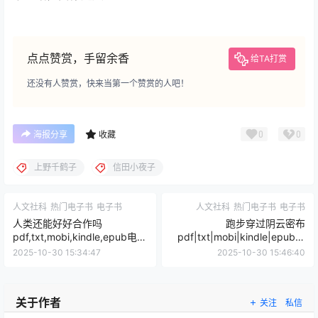
点点赞赏，手留余香
给TA打赏
还没有人赞赏，快来当第一个赞赏的人吧！
0
0
海报分享
收藏
上野千鹤子
信田小夜子
人文社科
热门电子书
电子书
人文社科
热门电子书
电子书
人类还能好好合作吗
跑步穿过阴云密布
pdf,txt,mobi,kindle,epub电子
pdf|txt|mobi|kindle|epub电
版书免费下载
子版书免费下载
2025-10-30 15:34:47
2025-10-30 15:46:40
关于作者
关注
私信