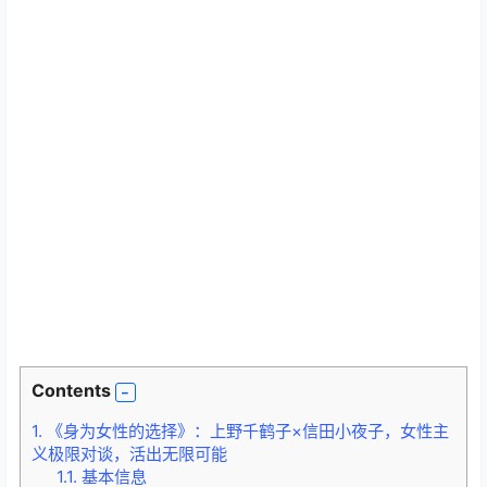
Contents
1.
《身为女性的选择》：上野千鹤子×信田小夜子，女性主
义极限对谈，活出无限可能
1.1.
基本信息