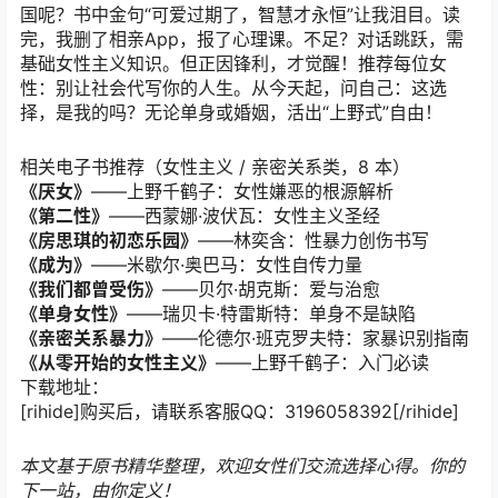
国呢？书中金句“可爱过期了，智慧才永恒”让我泪目。读
完，我删了相亲App，报了心理课。不足？对话跳跃，需
基础女性主义知识。但正因锋利，才觉醒！推荐每位女
性：别让社会代写你的人生。从今天起，问自己：这选
择，是我的吗？无论单身或婚姻，活出“上野式”自由！
相关电子书推荐（女性主义 / 亲密关系类，8 本）
《厌女》
——上野千鹤子：女性嫌恶的根源解析
《第二性》
——西蒙娜·波伏瓦：女性主义圣经
《房思琪的初恋乐园》
——林奕含：性暴力创伤书写
《成为》
——米歇尔·奥巴马：女性自传力量
《我们都曾受伤》
——贝尔·胡克斯：爱与治愈
《单身女性》
——瑞贝卡·特雷斯特：单身不是缺陷
《亲密关系暴力》
——伦德尔·班克罗夫特：家暴识别指南
《从零开始的女性主义》
——上野千鹤子：入门必读
下载地址：
[rihide]购买后，请联系客服QQ：3196058392[/rihide]
本文基于原书精华整理，欢迎女性们交流选择心得。你的
下一站，由你定义！