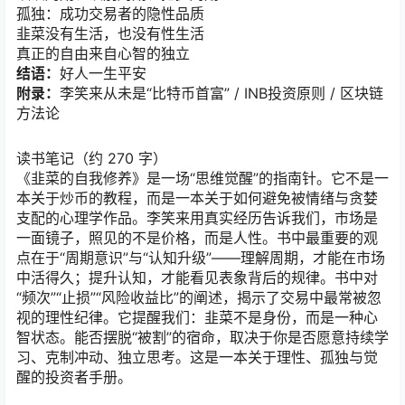
孤独：成功交易者的隐性品质
韭菜没有生活，也没有性生活
真正的自由来自心智的独立
结语：
好人一生平安
附录：
李笑来从未是“比特币首富” / INB投资原则 / 区块链
方法论
读书笔记（约 270 字）
《韭菜的自我修养》是一场“思维觉醒”的指南针。它不是一
本关于炒币的教程，而是一本关于如何避免被情绪与贪婪
支配的心理学作品。李笑来用真实经历告诉我们，市场是
一面镜子，照见的不是价格，而是人性。书中最重要的观
点在于“周期意识”与“认知升级”——理解周期，才能在市场
中活得久；提升认知，才能看见表象背后的规律。书中对
“频次”“止损”“风险收益比”的阐述，揭示了交易中最常被忽
视的理性纪律。它提醒我们：韭菜不是身份，而是一种心
智状态。能否摆脱“被割”的宿命，取决于你是否愿意持续学
习、克制冲动、独立思考。这是一本关于理性、孤独与觉
醒的投资者手册。