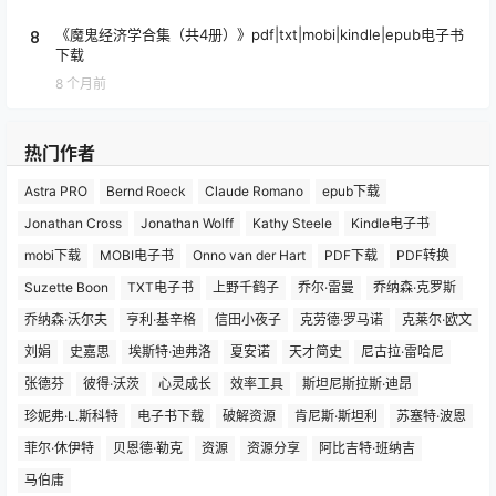
8
《魔鬼经济学合集（共4册）》pdf|txt|mobi|kindle|epub电子书
下载
8 个月前
热门作者
Astra PRO
Bernd Roeck
Claude Romano
epub下载
Jonathan Cross
Jonathan Wolff
Kathy Steele
Kindle电子书
mobi下载
MOBI电子书
Onno van der Hart
PDF下载
PDF转换
Suzette Boon
TXT电子书
上野千鹤子
乔尔·雷曼
乔纳森·克罗斯
乔纳森·沃尔夫
亨利·基辛格
信田小夜子
克劳德·罗马诺
克莱尔·欧文
刘娟
史嘉思
埃斯特·迪弗洛
夏安诺
天才简史
尼古拉·雷哈尼
张德芬
彼得·沃茨
心灵成长
效率工具
斯坦尼斯拉斯·迪昂
珍妮弗·L.斯科特
电子书下载
破解资源
肯尼斯·斯坦利
苏塞特·波恩
菲尔·休伊特
贝恩德·勒克
资源
资源分享
阿比吉特·班纳吉
马伯庸