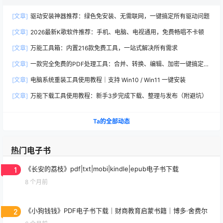
[文章]
驱动安装神器推荐：绿色免安装、无需联网，一键搞定所有驱动问题
[文章]
2026最新K歌软件推荐：手机、电脑、电视通用，免费畅唱不卡顿
[文章]
万能工具箱：内置216款免费工具，一站式解决所有需求
[文章]
一款完全免费的PDF处理工具：合并、转换、编辑、加密一键搞定
（2026推荐）
[文章]
电脑系统重装工具使用教程｜支持 Win10 / Win11 一键安装
[文章]
万能下载工具使用教程：新手3步完成下载、整理与发布（附避坑）
Ta的全部动态
热门电子书
1
《长安的荔枝》pdf|txt|mobi|kindle|epub电子书下载
8 个月前
2
《小狗钱钱》PDF电子书下载｜财商教育启蒙书籍｜博多·舍费尔