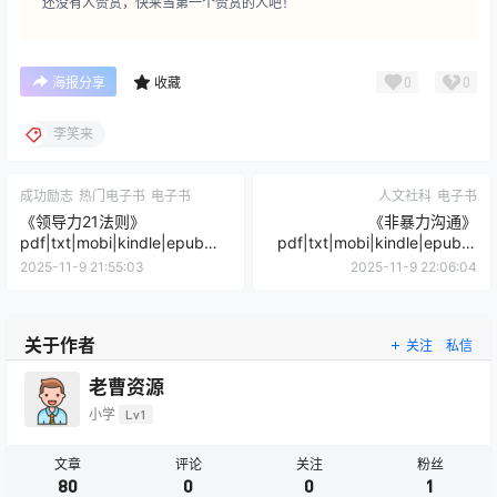
还没有人赞赏，快来当第一个赞赏的人吧！
0
0
海报分享
收藏
李笑来
成功励志
热门电子书
电子书
人文社科
电子书
《领导力21法则》
《非暴力沟通》
pdf|txt|mobi|kindle|epub电
pdf|txt|mobi|kindle|epub电
子书下载
子书下载
2025-11-9 21:55:03
2025-11-9 22:06:04
关于作者
关注
私信
老曹资源
小学
Lv1
文章
评论
关注
粉丝
80
0
0
1