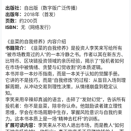
出版社：
自出版（数字版广泛传播）
出版年：
2018年（首发）
页数：
约200页
ISBN：
无（网络发行）
《韭菜的自我修养》内容介绍
书籍简介：
《韭菜的自我修养》是投资人李笑来写给所有
“被市场教育过的人”的一本冷静之书。作者以其在新东方、
比特币、区块链投资领域的亲历经验，揭示了“投机者如何
在市场中被情绪、贪婪与幻觉收割”的本质逻辑。
本书并非一本炒币指南，而是一本关于认知的觉醒手册。
它讲的不是技巧，而是“自我修炼”的过程：从盲目入场到理
解周期，从冲动交易到理性决策，从情绪崩盘到稳定认
知。
李笑来用辛辣却真诚的语言，击碎了“发财幻觉”，告诉所有
投机者：你不是韭菜，除非你认命。他鼓励读者建立理性
思维，学会在市场周期中生存，掌握风险意识与自我约束
力。这本书本质上是一场“精神去杠杆”的训练。
扩展可读内容：
李笑来从不劝人退出市场，而是教人“如何