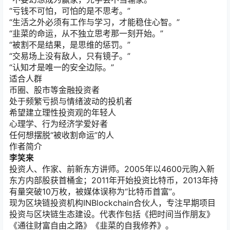
“亏钱不可怕，可怕的是不思考。”
“生活之外必须有工作与学习，才能稳住心智。”
“韭菜的命运，从不独立思考那一刻开始。”
“被割不是结果，是思维的惩罚。”
“交易场上没有敌人，只有镜子。”
“认知才是唯一的安全边际。”
适合人群
币圈、股市等金融投资者
处于频繁亏损与情绪波动的投机者
希望建立理性投资观的年轻人
心理学、行为经济学爱好者
任何想摆脱“被收割命运”的人
作者简介
李笑来
投资人、作家、前新东方讲师。2005年以4600元购入新
东方内部股获首桶金；2011年开始投资比特币，2013年持
有量突破10万枚，被媒体误称为“比特币首富”。
现为区块链投资机构INBlockchain合伙人，专注早期项目
投资与区块链生态建设。代表作包括《把时间当作朋友》
《通往财富自由之路》《韭菜的自我修养》。