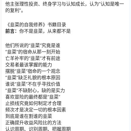
他主张理性投资、终身学习与认知成长，认为“认知是唯一
的复利”。
《韭菜的自我修养》书籍目录
前言：
你不是韭菜，从来都不是
他们所说的“韭菜”究竟是谁
“韭菜”的宿命从那一刻开始
亡羊补牢的“韭菜”才有前途
交易者最该掌握的能力
摆脱“韭菜”宿命的一个观念
“韭菜”缺乏礼貌的根本原因
谁说“韭菜”不在乎寻找价值
“韭菜”不缺耐心，缺的是实力
喜欢冒险的最终都是“韭菜”
止损线究竟如何制定才合理
频次才是决定一切的根本因素
到底是谁在割谁的韭菜
正确提升收益风险比的方法
认识周期、识别周期、把握周期