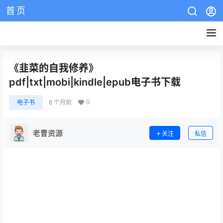
首页
AZW3教程
EPUB教程
mobi教程
版权说明
网站介绍
《韭菜的自我修养》
pdf|txt|mobi|kindle|epub电子书下载
0
电子书
8 个月前
老曹资源
关注
私信