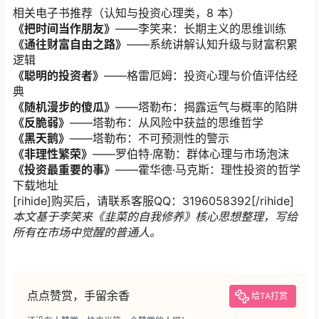
相关电子书推荐（认知与投资心理类，8 本）
《把时间当作朋友》
——李笑来：长期主义的思维训练
《通往财富自由之路》
——系统讲解认知升级与财富积累
逻辑
《聪明的投资者》
——格雷厄姆：投资心理与价值评估经
典
《随机漫步的傻瓜》
——塔勒布：揭露运气与概率的陷阱
《反脆弱》
——塔勒布：从风险中获益的思维哲学
《黑天鹅》
——塔勒布：不可预测性的警示
《非理性繁荣》
——罗伯特·席勒：群体心理与市场泡沫
《投资最重要的事》
——霍华德·马克斯：理性投资的哲学
下载地址
[rihide]购买后，请联系客服QQ：3196058392[/rihide]
本文基于李笑来《韭菜的自我修养》核心思想整理，写给
所有在市场中觉醒的普通人。
点点赞赏，手留余香
给TA打赏