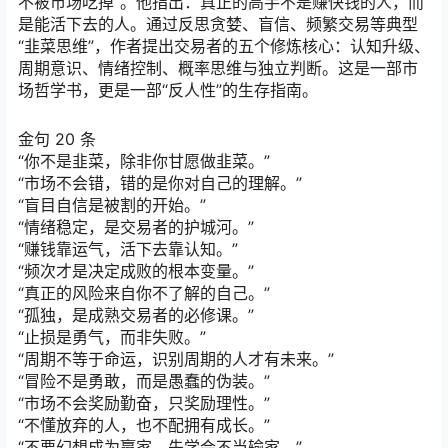
不被市场吃掉”。他指出：真正的高手不是赚快钱的人，而
是能活下去的人。通过反思贪婪、盲信、频繁交易等典型
“韭菜思维”，作者提出交易者的五个修炼核心：认知升级、
周期意识、情绪控制、概率思维与独立判断。这是一部市
场哲学书，更是一部“反人性”的生存指南。
金句 20 条
“你不是韭菜，除非你甘愿做韭菜。”
“市场不会错，错的是你对自己的理解。”
“盲目自信是被割的开始。”
“情绪稳定，是交易者的护城河。”
“赚钱靠运气，活下去靠认知。”
“频次才是决定成败的根本变量。”
“真正的风险来自你不了解的自己。”
“孤独，是成熟交易者的必修课。”
“止损是勇气，而非失败。”
“周期不等于命运，识别周期的人才有未来。”
“冒险不是勇敢，而是愚蠢的伪装。”
“市场不会奖励勤奋，只奖励理性。”
“不懂放弃的人，也不配拥有成长。”
“不要幻想成为赢家，先学会不当输家。”