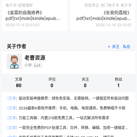
电子书
经管理财
历史传记
热门电子书
电子书
《韭菜的自我修养》
《长安的荔枝》
pdf|txt|mobi|kindle|epub电
pdf|txt|mobi|kindle|epub电
子书下载
子书下载
2025-11-9 22:02:01
2025-11-10 22:10:51
关于作者
关注
私信
老曹资源
小学
Lv1
文章
评论
关注
粉丝
80
0
0
1
[文章]
驱动安装神器推荐：绿色免安装、无需联网，一键搞定所有驱动问题
[文章]
2026最新K歌软件推荐：手机、电脑、电视通用，免费畅唱不卡顿
[文章]
万能工具箱：内置216款免费工具，一站式解决所有需求
[文章]
一款完全免费的PDF处理工具：合并、转换、编辑、加密一键搞定
（2026推荐）