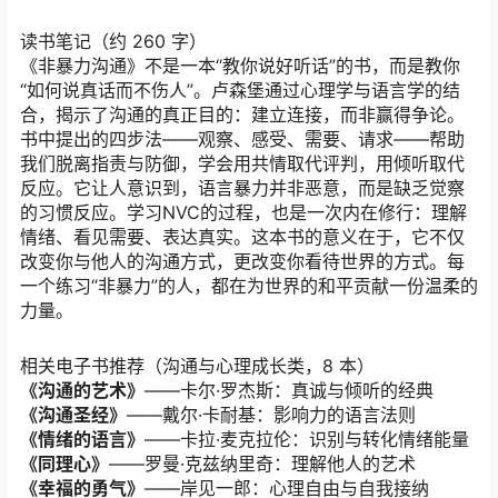
读书笔记（约 260 字）
《非暴力沟通》不是一本“教你说好听话”的书，而是教你
“如何说真话而不伤人”。卢森堡通过心理学与语言学的结
合，揭示了沟通的真正目的：建立连接，而非赢得争论。
书中提出的四步法——观察、感受、需要、请求——帮助
我们脱离指责与防御，学会用共情取代评判，用倾听取代
反应。它让人意识到，语言暴力并非恶意，而是缺乏觉察
的习惯反应。学习NVC的过程，也是一次内在修行：理解
情绪、看见需要、表达真实。这本书的意义在于，它不仅
改变你与他人的沟通方式，更改变你看待世界的方式。每
一个练习“非暴力”的人，都在为世界的和平贡献一份温柔的
力量。
相关电子书推荐（沟通与心理成长类，8 本）
《沟通的艺术》
——卡尔·罗杰斯：真诚与倾听的经典
《沟通圣经》
——戴尔·卡耐基：影响力的语言法则
《情绪的语言》
——卡拉·麦克拉伦：识别与转化情绪能量
《同理心》
——罗曼·克兹纳里奇：理解他人的艺术
《幸福的勇气》
——岸见一郎：心理自由与自我接纳