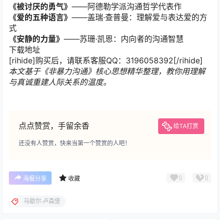
《被讨厌的勇气》
——阿德勒学派沟通哲学代表作
《爱的五种语言》
——盖瑞·查普曼：理解爱与表达爱的方
式
《安静的力量》
——苏珊·凯恩：内向者的沟通智慧
下载地址
[rihide]购买后，请联系客服QQ：3196058392[/rihide]
本文基于《非暴力沟通》核心思想精华整理，教你用理解
与真诚重建人际关系的温度。
点点赞赏，手留余香
给TA打赏
还没有人赞赏，快来当第一个赞赏的人吧！
0
0
海报分享
收藏
马歇尔·卢森堡