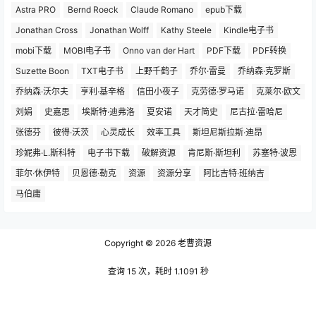
Astra PRO
Bernd Roeck
Claude Romano
epub下载
Jonathan Cross
Jonathan Wolff
Kathy Steele
Kindle电子书
mobi下载
MOBI电子书
Onno van der Hart
PDF下载
PDF转换
Suzette Boon
TXT电子书
上野千鹤子
乔尔·雷曼
乔纳森·克罗斯
乔纳森·沃尔夫
亨利·基辛格
信田小夜子
克劳德·罗马诺
克莱尔·欧文
刘娟
史嘉思
埃斯特·迪弗洛
夏安诺
天才简史
尼古拉·雷哈尼
张德芬
彼得·沃茨
心灵成长
效率工具
斯坦尼斯拉斯·迪昂
珍妮弗·L.斯科特
电子书下载
破解资源
肯尼斯·斯坦利
苏塞特·波恩
菲尔·休伊特
贝恩德·勒克
资源
资源分享
阿比吉特·班纳吉
马伯庸
Copyright © 2026
老曹资源
查询 15 次，耗时 1.1091 秒