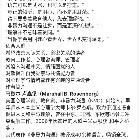
“语言可以是武器，也可以是疗愈。”
“真正的倾听，是用心，而不是用耳朵。”
“请不要急着教育他人，先去理解他。”
“非暴力沟通不是让步，而是更深的诚实。”
“理解并不意味着赞同。”
“当你学会用同理心看世界，世界也变得温柔。”
适合人群
希望改善人际关系、亲密关系的读者
教育工作者、心理咨询师、管理者
常陷入沟通冲突、情绪困扰的人
渴望提升自我觉察与共情能力者
对心理学与情绪管理有兴趣的普通读者
作者简介
马歇尔·卢森堡（Marshall B. Rosenberg）
美国心理学家、教育家、非暴力沟通（NVC）创始人，早
年师从人本主义心理学大师卡尔·罗杰斯。致力于通过语言
促进人类和平与理解，曾在中东、非洲、东欧等地参与冲
突调解工作。2006年因杰出的人道主义贡献获“和平之桥
奖”。
其代表作《非暴力沟通》被译成40余种语言，畅销全球，