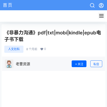
首页
AZW3教程
EPUB教程
mobi教程
版权说明
网站介绍
《非暴力沟通》pdf|txt|mobi|kindle|epub电
子书下载
0
人文社科
8 个月前
老曹资源
关注
私信