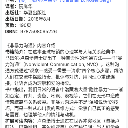
译者：
阮胤华
出版社：
华夏出版社
出版日期：
2018年8月
页数：
190页
ISBN：
9787508095226
《非暴力沟通》内容介绍
书籍简介：
在这本全球畅销的心理学与人际关系经典中，
马歇尔·卢森堡博士提出了一种革命性的沟通方法——“非暴
力沟通”（Nonviolent Communication, NVC）。这种沟
通方式通过“观察—感受—需要—请求”四个核心步骤，帮助
人们在交流中摆脱指责、批评与对抗，用同理心重建连
接，让语言成为理解和爱的桥梁。
书中指出，我们日常的语言中潜藏着大量“隐性暴力”——诸
如否定、评判、责备、嘲讽、漠视等，它们在无形中造成
情感疏离与关系破裂。非暴力沟通并不是“温和说话”的技
巧，而是一种从心出发的思维方式：觉察自己真正的感受
与需要，也理解他人的情绪与动机。
扩展可读内容：
卢森堡博士通过在世界冲突地区（包括卢
旺达、巴勒斯坦、塞尔维亚等）的实践证明：当人们学会