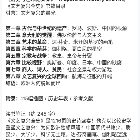
《文艺复兴全史》书籍目录
引言：
文艺复兴的晨光
第一章 古代与中世纪的遗产
：罗马、波斯、中国的根源
第二章 意大利的觉醒
：佛罗伦萨与人文主义
第三章 艺术的革命
：达·芬奇、米开朗基罗的画笔
第四章 科学的萌芽
：伽利略、哥白尼的星空
第五章 宗教与战争
：教皇、皇帝与分裂
第六章 比较视野
：奥斯曼、印度、日本、中国的缺席
第七章 商人、诗人、贫民
：社会全景与权力游戏
第八章 文艺复兴的全球回响
：航海与征服的开端
结语：
欧洲为何脱颖而出
附录：
115幅插图 / 历史年表 / 参考文献
读书笔记（约 245 字）
《文艺复兴全史》是1216页的史诗盛宴！勒克以比较史学
重塑文艺复兴：为何欧洲独领风骚？中国明代书籍少、质
疑少、大学少，科学无土壤。达·芬奇画笔、伽利略望远