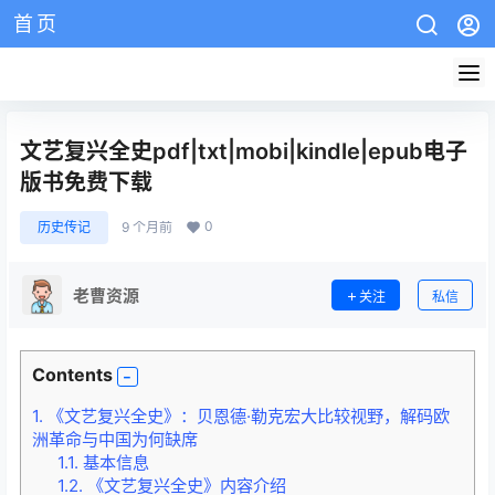
首页
AZW3教程
EPUB教程
mobi教程
版权说明
网站介绍
文艺复兴全史pdf|txt|mobi|kindle|epub电子
版书免费下载
0
历史传记
9 个月前
老曹资源
关注
私信
Contents
1.
《文艺复兴全史》：贝恩德·勒克宏大比较视野，解码欧
洲革命与中国为何缺席
1.1.
基本信息
1.2.
《文艺复兴全史》内容介绍