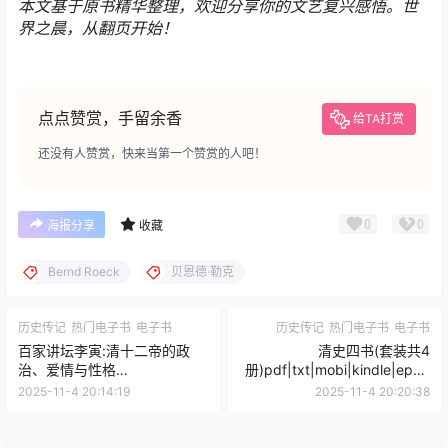
本文基于原书精华整理，欢迎分享你的文艺复兴感悟。世
界之晨，从翻页开始！
点点赞赏，手留余香
给TA打赏
还没有人赞赏，快来当第一个赞赏的人吧！
0
0
海报分享
收藏
Bernd Roeck
贝恩德·勒克
历史传记
热门电子书
电子书
历史传记
热门电子书
电子书
百家讲坛李寅:清十二帝的政
清史四书(套装共4
治、爱情与性格
册)pdf|txt|mobi|kindle|epub
pdf|txt|mobi|kindle|epub电
电子版书免费下载
2025-11-4 20:14:19
2025-11-4 20:20:38
子版书免费下载