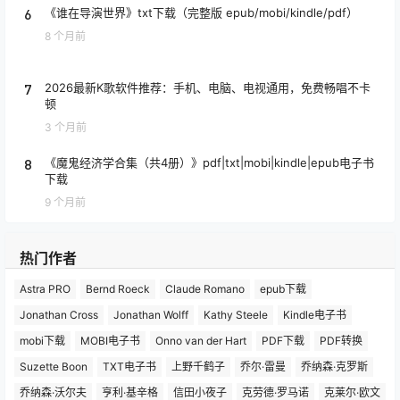
6
《谁在导演世界》txt下载（完整版 epub/mobi/kindle/pdf）
8 个月前
7
2026最新K歌软件推荐：手机、电脑、电视通用，免费畅唱不卡
顿
3 个月前
8
《魔鬼经济学合集（共4册）》pdf|txt|mobi|kindle|epub电子书
下载
9 个月前
热门作者
Astra PRO
Bernd Roeck
Claude Romano
epub下载
Jonathan Cross
Jonathan Wolff
Kathy Steele
Kindle电子书
mobi下载
MOBI电子书
Onno van der Hart
PDF下载
PDF转换
Suzette Boon
TXT电子书
上野千鹤子
乔尔·雷曼
乔纳森·克罗斯
乔纳森·沃尔夫
亨利·基辛格
信田小夜子
克劳德·罗马诺
克莱尔·欧文