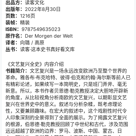
出品方：
读客文化
出版年：
2022年8月30日
页数：
1216页
装帧：
精装
ISBN：
9787549635023
原作名：
Der Morgen der Welt
译者：
向璐 / 高原
丛书：
读客·这本史书真好看文库
《文艺复兴全史》内容介绍
书籍简介：
文艺复兴是一场永远改变欧洲乃至整个世界的
革命。雅各布·布克哈特、彼得·伯克和约翰·海尔斯等前人已
有精彩论述，如果续写一本简明史，只是班门弄斧、毫无
新意。所以，本书作者贝恩德·勒克教授决定大胆地开辟新
的角度，从比较视角分析南欧的文艺复兴，以期彰显文艺
复兴在世界史中的意义。叙述与分析杂糅，既考虑理论
性，又要兼顾趣味。在宏大的叙述中，这个戏剧性时代令
人印象深刻的全景得到了全面的展示。为了揭露文艺复兴
的根源，伯恩德·勒克教授回顾了中世纪和古代，涉及范围
远远超越了欧洲的边界：罗马、波斯、中国、蒙古、日