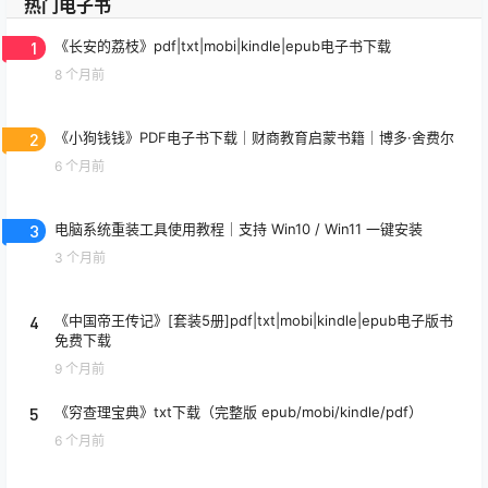
热门电子书
1
《长安的荔枝》pdf|txt|mobi|kindle|epub电子书下载
8 个月前
2
《小狗钱钱》PDF电子书下载｜财商教育启蒙书籍｜博多·舍费尔
6 个月前
3
电脑系统重装工具使用教程｜支持 Win10 / Win11 一键安装
3 个月前
4
《中国帝王传记》[套装5册]pdf|txt|mobi|kindle|epub电子版书
免费下载
9 个月前
5
《穷查理宝典》txt下载（完整版 epub/mobi/kindle/pdf）
6 个月前