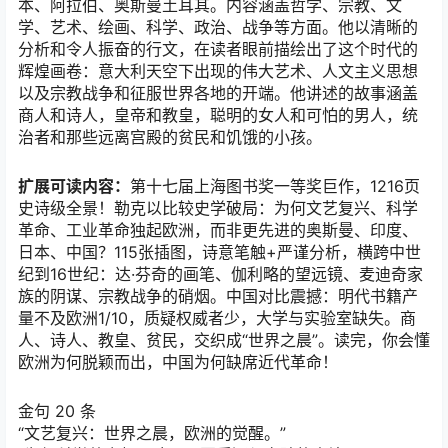
本、阿拉伯、奥斯曼土耳其。内容涵盖哲学、宗教、文
学、艺术、绘画、科学、政治、战争等方面。他以清晰的
分析和令人振奋的行文，在读者眼前描绘出了这个时代的
辉煌画卷：意大利天空下出现的伟大艺术、人文主义思想
以及宗教战争和征服世界各地的开端。他讲述的故事涵盖
商人和诗人，皇帝和教皇，聪明的女人和可怕的男人，统
治者和那些远离宫殿的贫民和饥饿的小孩。
扩展可读内容：
第十七届上海图书奖一等奖巨作，1216页
史诗级全景！勒克以比较史学破局：为何文艺复兴、科学
革命、工业革命独起欧洲，而非更先进的奥斯曼、印度、
日本、中国？115张插图，诗意笔触+严谨分析，横跨中世
纪到16世纪：达·芬奇的画笔、伽利略的望远镜、麦迪奇家
族的阴谋、宗教战争的硝烟。中国对比震撼：明代书籍产
量不及欧洲1/10，质疑权威者少，大学与实验室缺失。商
人、诗人、教皇、贫民，交织成“世界之晨”。读完，你会懂
欧洲为何脱颖而出，中国为何缺席近代革命！
金句 20 条
“文艺复兴：世界之晨，欧洲的觉醒。”