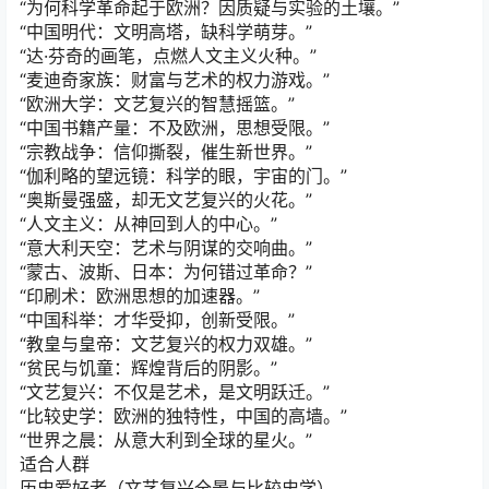
“为何科学革命起于欧洲？因质疑与实验的土壤。”
“中国明代：文明高塔，缺科学萌芽。”
“达·芬奇的画笔，点燃人文主义火种。”
“麦迪奇家族：财富与艺术的权力游戏。”
“欧洲大学：文艺复兴的智慧摇篮。”
“中国书籍产量：不及欧洲，思想受限。”
“宗教战争：信仰撕裂，催生新世界。”
“伽利略的望远镜：科学的眼，宇宙的门。”
“奥斯曼强盛，却无文艺复兴的火花。”
“人文主义：从神回到人的中心。”
“意大利天空：艺术与阴谋的交响曲。”
“蒙古、波斯、日本：为何错过革命？”
“印刷术：欧洲思想的加速器。”
“中国科举：才华受抑，创新受限。”
“教皇与皇帝：文艺复兴的权力双雄。”
“贫民与饥童：辉煌背后的阴影。”
“文艺复兴：不仅是艺术，是文明跃迁。”
“比较史学：欧洲的独特性，中国的高墙。”
“世界之晨：从意大利到全球的星火。”
适合人群
历史爱好者（文艺复兴全景与比较史学）