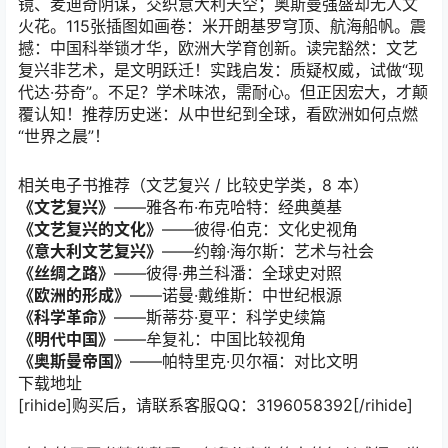
镜、麦迪奇阴谋，交织意大利天空；奥斯曼强盛却无人文
火花。115张插图如画卷：米开朗基罗穹顶、航海船帆。震
撼：中国科举锁才华，欧洲大学育创新。读完豁然：文艺
复兴非艺术，是文明跃迁！实践启发：质疑权威，试做“现
代达·芬奇”。不足？学术味浓，需耐心。但正因宏大，才颠
覆认知！推荐历史迷：从中世纪到全球，看欧洲如何点燃
“世界之晨”！
相关电子书推荐（文艺复兴 / 比较史学类，8 本）
《文艺复兴》
——雅各布·布克哈特：经典奠基
《文艺复兴的文化》
——彼得·伯克：文化史视角
《意大利文艺复兴》
——约翰·海尔斯：艺术与社会
《丝绸之路》
——彼得·弗兰科潘：全球史对照
《欧洲的形成》
——诺曼·戴维斯：中世纪根源
《科学革命》
——斯蒂芬·夏平：科学史续篇
《明代中国》
——牟复礼：中国比较视角
《奥斯曼帝国》
——帕特里克·贝尔福：对比文明
下载地址
[rihide]购买后，请联系客服QQ：3196058392[/rihide]