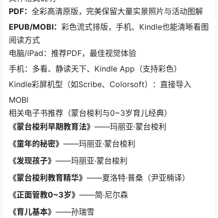
PDF：
全彩高清原版，完美保留大量实景照片与活动图解
EPUB/MOBI：
彩色流式排版，手机、Kindle也能清晰看图
阅读方式
电脑/iPad：推荐PDF，最佳视觉体验
手机：多看、静读天下、Kindle App（支持彩色）
Kindle彩屏机型（如Scribe、Colorsoft）：直接导入
MOBI
相关电子书推荐（蒙台梭利与0~3岁育儿经典）
《蒙台梭利早期教育法》
——玛丽亚·蒙台梭利
《童年的秘密》
——玛丽亚·蒙台梭利
《发现孩子》
——玛丽亚·蒙台梭利
《蒙台梭利教育精华》
——夏洛特·普桑（尹亚楠译）
《正面管教0~3岁》
——简·尼尔森
《育儿基本》
——孙瑞雪