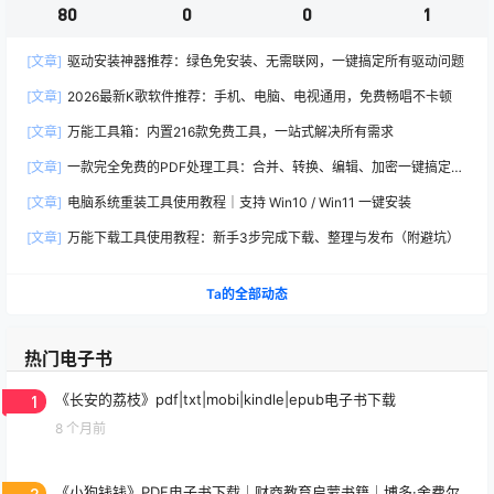
80
0
0
1
[文章]
驱动安装神器推荐：绿色免安装、无需联网，一键搞定所有驱动问题
[文章]
2026最新K歌软件推荐：手机、电脑、电视通用，免费畅唱不卡顿
[文章]
万能工具箱：内置216款免费工具，一站式解决所有需求
[文章]
一款完全免费的PDF处理工具：合并、转换、编辑、加密一键搞定
（2026推荐）
[文章]
电脑系统重装工具使用教程｜支持 Win10 / Win11 一键安装
[文章]
万能下载工具使用教程：新手3步完成下载、整理与发布（附避坑）
Ta的全部动态
热门电子书
1
《长安的荔枝》pdf|txt|mobi|kindle|epub电子书下载
8 个月前
2
《小狗钱钱》PDF电子书下载｜财商教育启蒙书籍｜博多·舍费尔