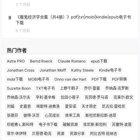
3 个月前
8
《魔鬼经济学合集（共4册）》pdf|txt|mobi|kindle|epub电子书
下载
8 个月前
热门作者
Astra PRO
Bernd Roeck
Claude Romano
epub下载
Jonathan Cross
Jonathan Wolff
Kathy Steele
Kindle电子书
mobi下载
MOBI电子书
Onno van der Hart
PDF下载
PDF转换
Suzette Boon
TXT电子书
上野千鹤子
乔尔·雷曼
乔纳森·克罗斯
乔纳森·沃尔夫
亨利·基辛格
信田小夜子
克劳德·罗马诺
克莱尔·欧文
刘娟
史嘉思
埃斯特·迪弗洛
夏安诺
天才简史
尼古拉·雷哈尼
张德芬
彼得·沃茨
心灵成长
效率工具
斯坦尼斯拉斯·迪昂
珍妮弗·L.斯科特
电子书下载
破解资源
肯尼斯·斯坦利
苏塞特·波恩
菲尔·休伊特
贝恩德·勒克
资源
资源分享
阿比吉特·班纳吉