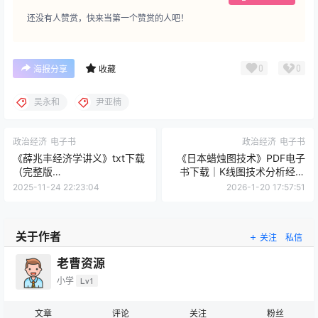
还没有人赞赏，快来当第一个赞赏的人吧！
0
0
海报分享
收藏
吴永和
尹亚楠
政治经济
电子书
政治经济
电子书
《薛兆丰经济学讲义》txt下载
《日本蜡烛图技术》PDF电子
（完整版
书下载｜K线图技术分析经典
epub/mobi/kindle/pdf）
｜史蒂夫·尼森
2025-11-24 22:23:04
2026-1-20 17:57:51
关于作者
关注
私信
老曹资源
小学
Lv1
文章
评论
关注
粉丝