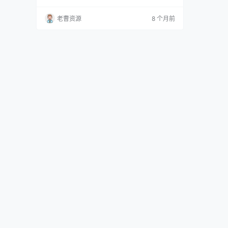
出版社：人民文学出版社 出版年：2005年（周
露译本） 页数：约400页（视版本而定） 装
老曹资源
8 个月前
帧：平装 ISBN：9787020049967（参考，视
版本而定） 《钢铁是怎样炼成的》内容介绍 书
籍简介：《钢铁是怎样炼成的》是一部闪耀着爱
国主义、理想主义光芒的半自传励志小说，…