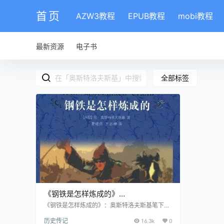
首页
AZW3教程
EPUB教程
mobi教程
最新资源
电子书
全部标签
《钢铁是怎样炼成的》
pdf|txt|mobi|kindle|epub电子书下载
《钢铁是怎样炼成的》：奥斯特洛夫斯基笔下保
尔·柯察金的理想与意志颂歌 基本信息 书名：
历史传记
16.3k
0
《钢铁是怎样炼成的》 作者：奥斯特洛夫斯基